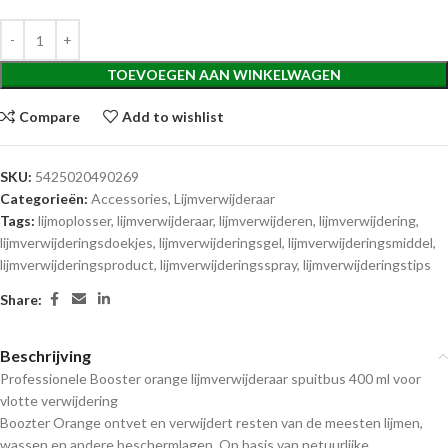
TOEVOEGEN AAN WINKELWAGEN
Compare
Add to wishlist
SKU:
5425020490269
Categorieën:
Accessories
,
Lijmverwijderaar
Tags:
lijmoplosser
,
lijmverwijderaar
,
lijmverwijderen
,
lijmverwijdering
,
lijmverwijderingsdoekjes
,
lijmverwijderingsgel
,
lijmverwijderingsmiddel
,
lijmverwijderingsproduct
,
lijmverwijderingsspray
,
lijmverwijderingstips
Share:
Beschrijving
Professionele Booster orange lijmverwijderaar spuitbus 400 ml voor
vlotte verwijdering
Boozter Orange ontvet en verwijdert resten van de meesten lijmen,
wassen en andere beschermlagen. Op basis van netuurlijke