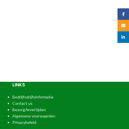
Face
Email
linked
LINKS
Bedrijfsdrijfsinformatie
Contact us
Bezorg/levertijden
Algemene voorwaarden
Privacybeleid