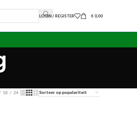
LOGIN / REGISTER
€
0,00
g
18
24