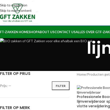
Skip to navigation
Skip to main content
FT-ZAKKEN HOME
SHOP
ABOUT US
CONTACT US
ALLES OVER GTF-ZA
li
FILTER OP PRIJS
Home
Producten geta
Prijs:
—
FILTER
Professionele Boo
lijmverwijderaar s
vlotte verwijdering
FILTER OP MERK