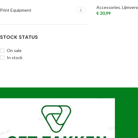
Accessories
,
Lijmverw
Print Equipment
2
€
20,99
STOCK STATUS
On sale
In stock