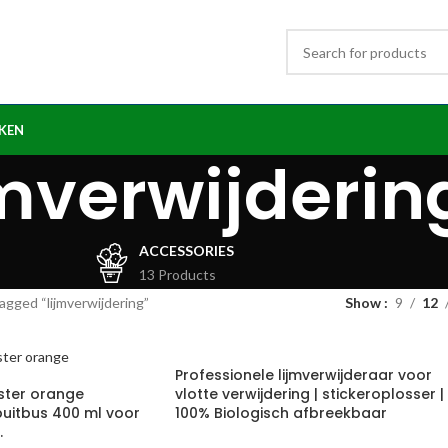
KKEN
jmverwijderin
ACCESSORIES
13 Products
gged “lijmverwijdering”
Show
9
12
Professionele lijmverwijderaar voor
ster orange
vlotte verwijdering | stickeroplosser |
puitbus 400 ml voor
100% Biologisch afbreekbaar
.