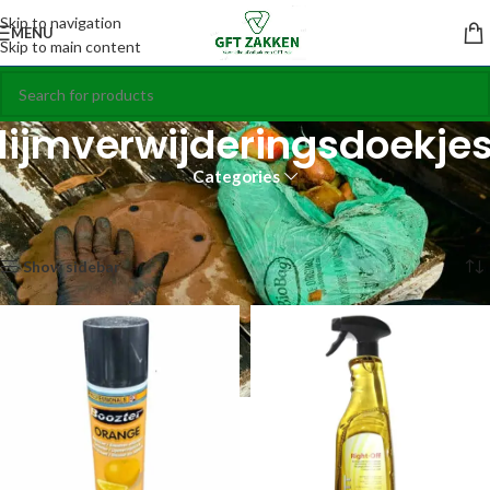
Skip to navigation
MENU
Skip to main content
lijmverwijderingsdoekje
Categories
Home
Producten getagged “lijmverwijderingsdoekjes”
Toont alle 2 resultaten
Show sidebar