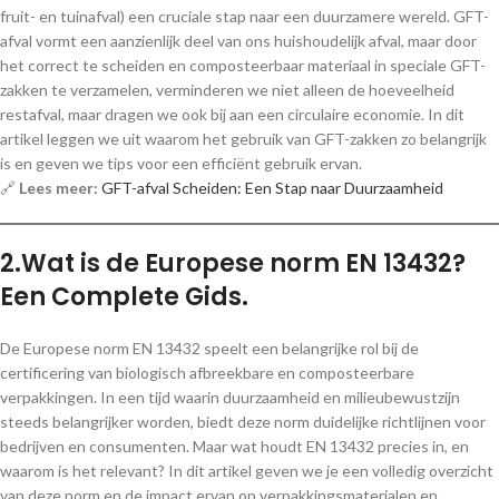
fruit- en tuinafval) een cruciale stap naar een duurzamere wereld. GFT-
afval vormt een aanzienlijk deel van ons huishoudelijk afval, maar door
het correct te scheiden en composteerbaar materiaal in speciale GFT-
zakken te verzamelen, verminderen we niet alleen de hoeveelheid
restafval, maar dragen we ook bij aan een circulaire economie. In dit
artikel leggen we uit waarom het gebruik van GFT-zakken zo belangrijk
is en geven we tips voor een efficiënt gebruik ervan.
🔗
Lees meer:
GFT-afval Scheiden: Een Stap naar Duurzaamheid
2.Wat is de Europese norm EN 13432?
Een Complete Gids.
De Europese norm EN 13432 speelt een belangrijke rol bij de
certificering van biologisch afbreekbare en composteerbare
verpakkingen. In een tijd waarin duurzaamheid en milieubewustzijn
steeds belangrijker worden, biedt deze norm duidelijke richtlijnen voor
bedrijven en consumenten. Maar wat houdt EN 13432 precies in, en
waarom is het relevant? In dit artikel geven we je een volledig overzicht
van deze norm en de impact ervan op verpakkingsmaterialen en