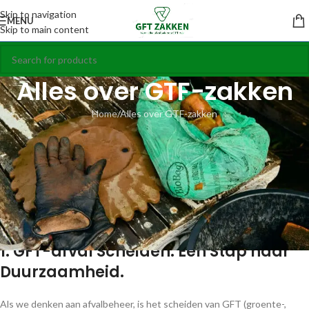
Skip to navigation
MENU
Skip to main content
Alles over GTF-zakken
Home
Alles over GTF-zakken
Introductie:
Welkom bij onze uitgebreide blogpagina over GTF-zakken! Hier vind je
links naar handige blogs van
GFTzakken.be
die je alles vertellen over de
toepassingen, voordelen en technische specificaties van deze
duurzame materialen. Klik op de onderstaande artikelen om meer te
lezen!
1.
GFT-afval Scheiden: Een Stap naar
Duurzaamheid.
Als we denken aan afvalbeheer, is het scheiden van GFT (groente-,