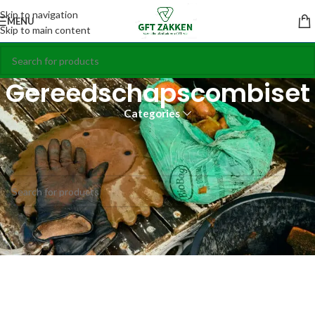
Skip to navigation
MENU
Skip to main content
Gereedschapscombiset
Categories
Home
Accessories
Gereedschapscombiset
Geen producten gevonden die aan je zoekcriteria voldoen.